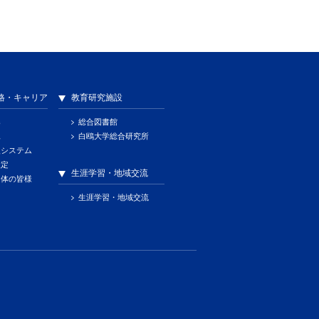
格・キャリア
教育研究施設
導
総合図書館
況
白鴎大学総合研究所
援システム
検定
生涯学習・地域交流
団体の皆様
生涯学習・地域交流