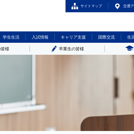
サイトマップ
交通ア
学生生活
入試情報
キャリア支援
国際交流
生
の皆様
卒業生の皆様