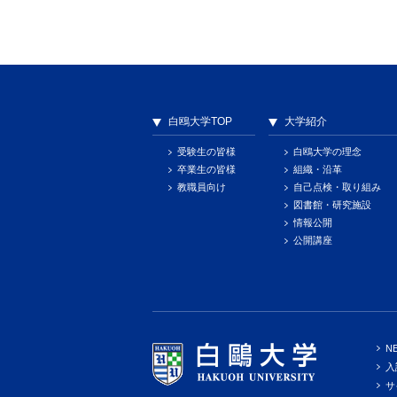
白鴎大学TOP
大学紹介
受験生の皆様
白鴎大学の理念
卒業生の皆様
組織・沿革
教職員向け
自己点検・取り組み
図書館・研究施設
情報公開
公開講座
N
入
サ