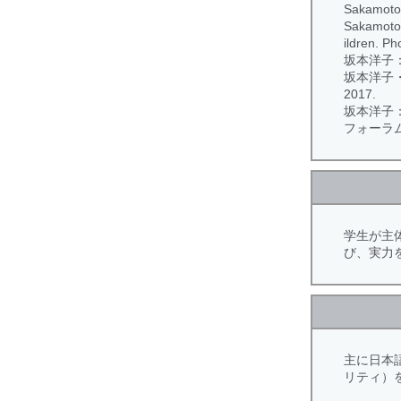
Sakamoto 
Sakamoto 
ildren. Ph
坂本洋子：
坂本洋子・
2017.
坂本洋子
フォーラム発
学生が主
び、実力
主に日本
リティ）