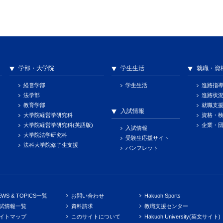
学部・大学院
学生生活
就職・資
経営学部
学生生活
進路指
法学部
進路状
教育学部
就職支
入試情報
大学院経営学研究科
資格・
大学院経営学研究科(英語版)
企業・
入試情報
大学院法学研究科
受験生応援サイト
法科大学院修了生支援
パンフレット
EWS & TOPICS一覧
お問い合わせ
Hakuoh Sports
試情報一覧
資料請求
教職支援センター
イトマップ
このサイトについて
Hakuoh University(英文サイト)