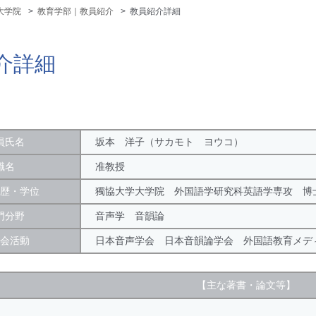
大学院
教育学部｜教員紹介
教員紹介詳細
介詳細
員氏名
坂本 洋子（サカモト ヨウコ）
職名
准教授
歴・学位
獨協大学大学院 外国語学研究科英語学専攻 博
門分野
音声学 音韻論
会活動
日本音声学会 日本音韻論学会 外国語教育メデ
【主な著書・論文等】