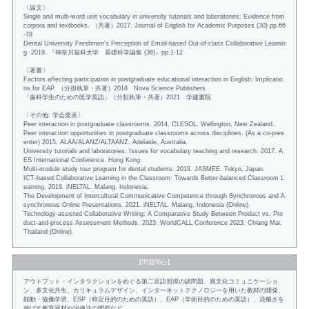
〔論文〕
Single and multi-word unit vocabulary in university tutorials and laboratories: Evidence from
corpora and textbooks. （共著）2017. Journal of English for Academic Purposes (30) pp.66
-78
Dental University Freshmen’s Perception of Email-based Out-of-class Collaborative Learnin
g. 2019. 『神奈川歯科大学 基礎科学論集 (36)』pp.1-12
〔著書〕
Factors affecting participation in postgraduate educational interaction in English: Implicatio
ns for EAP. （分担執筆・共著）2018 Nova Science Publishers
「歯科学生のための医学英語」（分担執筆・共著）2021 学建書院
〔その他: 学会発表〕
Peer interaction in postgraduate classrooms. 2014. CLESOL. Wellington, New Zealand.
Peer interaction opportunities in postgraduate classrooms across disciplines. (As a co-pres
enter) 2015. ALAA/ALANZ/ALTAANZ. Adelaide, Australia.
University tutorials and laboratories: Issues for vocabulary teaching and research. 2017. A
ES International Conference. Hong Kong.
Multi-module study tour program for dental students. 2019. JASMEE. Tokyo, Japan.
ICT-based Collaborative Learning in the Classroom: Towards Better-balanced Classroom L
earning. 2019. iNELTAL. Malang, Indonesia.
The Development of Intercultural Communicative Competence through Synchronous and A
synchronous Online Presentations. 2021. iNELTAL. Malang, Indonesia (Online).
Technology-assisted Collaborative Writing: A Comparative Study Between Product vs. Pro
duct-and-process Assessment Methods. 2023. WorldCALL Conference 2023. Chiang Mai,
Thailand (Online).
【問題関心】
アウトプット・インタラクションをめぐる第二言語習得の諸問題、異文化コミュニケーショ
ン、多文化共生、カリキュラムデザイン、インターネットテクノロジーを用いた教材の開発、
能動・協働学習、ESP（特定目的のための英語）、EAP（学術目的のための英語）、流暢さを
伸ばす教育資材や評価法の開発など。