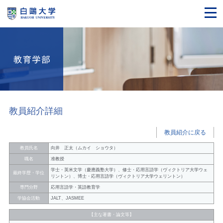
教員紹介詳細
教員紹介に戻る
教員氏名
向井 正太（ムカイ ショウタ）
職名
准教授
学士・英米文学（慶應義塾大学）、修士・応用言語学（ヴィクトリア大学ウェ
最終学歴・学位
リントン）、博士・応用言語学（ヴィクトリア大学ウェリントン）
専門分野
応用言語学・英語教育学
学協会活動
JALT、JASMEE
【主な著書・論文等】