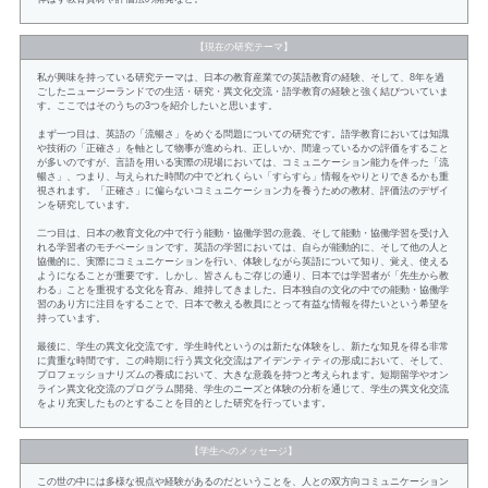
【現在の研究テーマ】
私が興味を持っている研究テーマは、日本の教育産業での英語教育の経験、そして、8年を過
ごしたニュージーランドでの生活・研究・異文化交流・語学教育の経験と強く結びついていま
す。ここではそのうちの3つを紹介したいと思います。
まず一つ目は、英語の「流暢さ」をめぐる問題についての研究です。語学教育においては知識
や技術の「正確さ」を軸として物事が進められ、正しいか、間違っているかの評価をすること
が多いのですが、言語を用いる実際の現場においては、コミュニケーション能力を伴った「流
暢さ」、つまり、与えられた時間の中でどれくらい「すらすら」情報をやりとりできるかも重
視されます。「正確さ」に偏らないコミュニケーション力を養うための教材、評価法のデザイ
ンを研究しています。
二つ目は、日本の教育文化の中で行う能動・協働学習の意義、そして能動・協働学習を受け入
れる学習者のモチベーションです。英語の学習においては、自らが能動的に、そして他の人と
協働的に、実際にコミュニケーションを行い、体験しながら英語について知り、覚え、使える
ようになることが重要です。しかし、皆さんもご存じの通り、日本では学習者が「先生から教
わる」ことを重視する文化を育み、維持してきました。日本独自の文化の中での能動・協働学
習のあり方に注目をすることで、日本で教える教員にとって有益な情報を得たいという希望を
持っています。
最後に、学生の異文化交流です。学生時代というのは新たな体験をし、新たな知見を得る非常
に貴重な時間です。この時期に行う異文化交流はアイデンティティの形成において、そして、
プロフェッショナリズムの養成において、大きな意義を持つと考えられます。短期留学やオン
ライン異文化交流のプログラム開発、学生のニーズと体験の分析を通じて、学生の異文化交流
をより充実したものとすることを目的とした研究を行っています。
【学生へのメッセージ】
この世の中には多様な視点や経験があるのだということを、人との双方向コミュニケーション