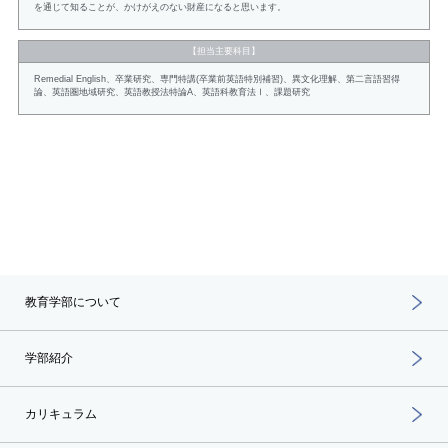
を通じて知ることが、かけがえのない財産になると思います。
【担当主要科目】
Remedial English、卒業研究、専門特講(卒業前英語特別補習)、異文化理解、第二言語習得
論、英語圏地域研究、英語教授法特論A、英語科教育法Ⅰ、課題研究
教育学部について
学部紹介
カリキュラム