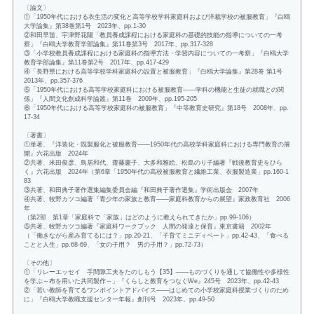
〔論文〕
①「1950年代における衣生活の変化と高等学校学科家庭科および洋裁学校の被服教育」『白鴎
大学論集』第38巻第1号 2023年、pp.1-30
②和田早苗、宇津野花陽「教員養成課程における家庭科の基礎的技能の指導についての一考
察」『白鴎大学教育学部論集』第11巻第3号 2017年、pp.317-328
③「小学校教員養成課程における家庭科の指導方法・学習内容についての一考察」『白鴎大学
教育学部論集』第11巻第2号 2017年、pp.417-429
④「長野県における高等学校学科家庭科の設置と被服教育」『白鴎大学論集』第28巻 第1号
2013年、pp.357-376
⑤「1950年代における高等学校家庭科における被服教育――学科の機能と生徒の就職との関
係」『人間文化創成科学論叢』第11巻 2009年、pp.195-205
⑥「1950年代における高等学校家庭科の被服教育」『中等教育史研究』第18号 2008年、pp.
17-34
〔著書〕
①単著、『洋装化・既製服化と被服教育――1950年代の高校学科家庭科における専門教育の展
開』六花出版 2024年
②共著、米田俊彦、鳥居和代、齋藤慶子、大多和雅絵、松島のり子編著『戦後教育史をひら
く』六花出版 2024年（第6章「1950年代の高校被服教育と繊維工業、衣服製造業」pp.160-1
83
③共著、和田典子著作選集編集委員会編『和田典子著作選集』学術出版会 2007年
④共著、牧野カツコ編著『青少年の家族と教育――家庭科教育からの展望』家政教育社 2006
年
（第2部 第1章「家庭科で「家族」はどのように教えられてきたか」pp.99-106）
⑤共著、牧野カツコ編著『家庭科ワークブック 人間の発達と保育』東京書籍 2002年
（「働きながら産み育てるには？」pp.20-21、「子育てミニディベート」pp.42-43、「食べる
ことと人生」pp.68-69、「女の子用？ 男の子用？」pp.72-73）
〔その他〕
①「リレーエッセイ 手間隙工夫をたのしもう【35】――ものづくりを通して協働性や多様性
を学ぶ～布を用いた共同製作～」『くらしと教育をつなぐWe』245号 2023年、pp.42-43
②「若い教師を育てるワンポイントアドバイス――はじめての小学校家庭科授業づくりのため
に」『白鴎大学教職支援センター年報』創刊号 2023年、pp.49-50