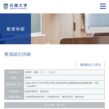
教員紹介詳細
教員紹介に戻る
教員氏名
宇津野 花陽（ウツノ カヨウ）
職名
准教授
お茶の水女子大学大学院人間文化研究科博士後期課程単位取得後退学・博士
最終学歴・学位
（社会科学）
専門分野
家庭科教育学、教育史学
学協会活動
日本家庭科教育学会、日本家政学会、教育史学会、教育学会
【主な著書・論文等】