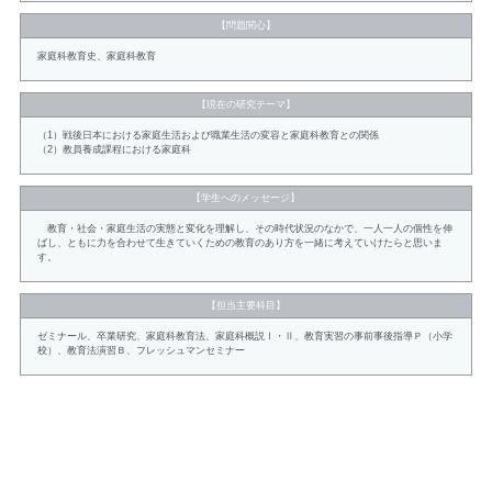
【問題関心】
家庭科教育史、家庭科教育
【現在の研究テーマ】
（1）戦後日本における家庭生活および職業生活の変容と家庭科教育との関係
（2）教員養成課程における家庭科
【学生へのメッセージ】
教育・社会・家庭生活の実態と変化を理解し、その時代状況のなかで、一人一人の個性を伸
ばし、ともに力を合わせて生きていくための教育のあり方を一緒に考えていけたらと思いま
す。
【担当主要科目】
ゼミナール、卒業研究、家庭科教育法、家庭科概説Ⅰ・Ⅱ、教育実習の事前事後指導Ｐ（小学
校）、教育法演習Ｂ、フレッシュマンセミナー