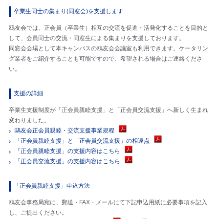
卒業生同士の集まり(同窓会)を支援します
鴎友会では、正会員（卒業生）相互の交流を促進・活発化することを目的と
して、会員同士の交流・同窓生による集まりを支援しております。
同窓会会場として本キャンパスの鴎友会会議室も利用できます。ケータリン
グ業者をご紹介することも可能ですので、希望される場合はご連絡くださ
い。
支援の詳細
卒業生支援制度が「正会員親睦支援」と「正会員交流支援」へ新しく生まれ
変わりました。
鷗友会正会員親睦・交流支援事業規程
「正会員親睦支援」と「正会員交流支援」の相違点
「正会員親睦支援」の支援内容はこちら
「正会員交流支援」の支援内容はこちら
「正会員親睦支援」申込方法
鴎友会事務局宛に、郵送・FAX・メールにて下記申込用紙に必要事項を記入
し、ご提出ください。