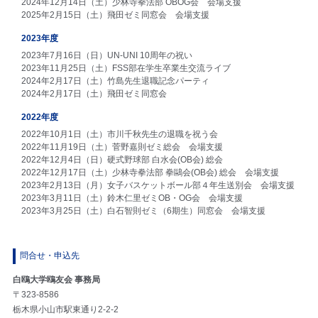
2024年12月14日（土）少林寺拳法部 OBOG会 会場支援
2025年2月15日（土）飛田ゼミ同窓会 会場支援
2023年度
2023年7月16日（日）UN-UNI 10周年の祝い
2023年11月25日（土）FSS部在学生卒業生交流ライブ
2024年2月17日（土）竹島先生退職記念パーティ
2024年2月17日（土）飛田ゼミ同窓会
2022年度
2022年10月1日（土）市川千秋先生の退職を祝う会
2022年11月19日（土）菅野嘉則ゼミ総会 会場支援
2022年12月4日（日）硬式野球部 白水会(OB会) 総会
2022年12月17日（土）少林寺拳法部 拳鷗会(OB会) 総会 会場支援
2023年2月13日（月）女子バスケットボール部４年生送別会 会場支援
2023年3月11日（土）鈴木仁里ゼミOB・OG会 会場支援
2023年3月25日（土）白石智則ゼミ（6期生）同窓会 会場支援
問合せ・申込先
白鴎大学鴎友会 事務局
〒323-8586
栃木県小山市駅東通り2-2-2