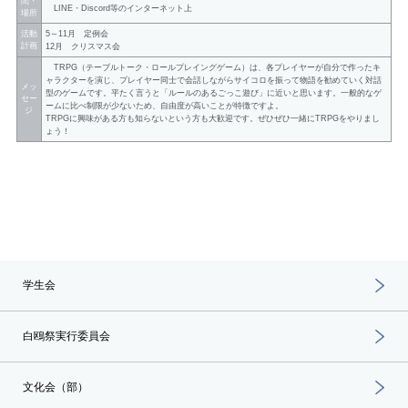
間・
LINE・Discord等のインターネット上
場所
活動
5～11月 定例会
計画
12月 クリスマス会
TRPG（テーブルトーク・ロールプレイングゲーム）は、各プレイヤーが自分で作ったキ
ャラクターを演じ、プレイヤー同士で会話しながらサイコロを振って物語を勧めていく対話
メッ
型のゲームです。平たく言うと「ルールのあるごっこ遊び」に近いと思います。一般的なゲ
セー
ームに比べ制限が少ないため、自由度が高いことが特徴ですよ。
ジ
TRPGに興味がある方も知らないという方も大歓迎です。ぜひぜひ一緒にTRPGをやりまし
ょう！
学生会
白鴎祭実行委員会
文化会（部）