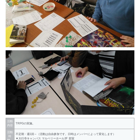
活動
TRPGの実施。
内容
活動
不定期・週1回～（活動は自由参加です。日時はメンバーによって変化します）
時
▼大行寺キャンパス マルベリーホール3F 部室