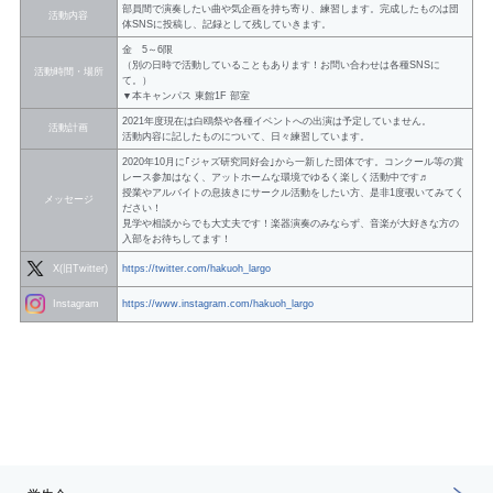
部員間で演奏したい曲や気企画を持ち寄り、練習します。完成したものは団
活動内容
体SNSに投稿し、記録として残していきます。
金 5～6限
（別の日時で活動していることもあります！お問い合わせは各種SNSに
活動時間・場所
て。）
▼本キャンパス 東館1F 部室
2021年度現在は白鴎祭や各種イベントへの出演は予定していません。
活動計画
活動内容に記したものについて、日々練習しています。
2020年10月に｢ジャズ研究同好会｣から一新した団体です。コンクール等の賞
レース参加はなく、アットホームな環境でゆるく楽しく活動中です♬︎
授業やアルバイトの息抜きにサークル活動をしたい方、是非1度覗いてみてく
メッセージ
ださい！
見学や相談からでも大丈夫です！楽器演奏のみならず、音楽が大好きな方の
入部をお待ちしてます！
X(旧Twitter)
https://twitter.com/hakuoh_largo
Instagram
https://www.instagram.com/hakuoh_largo